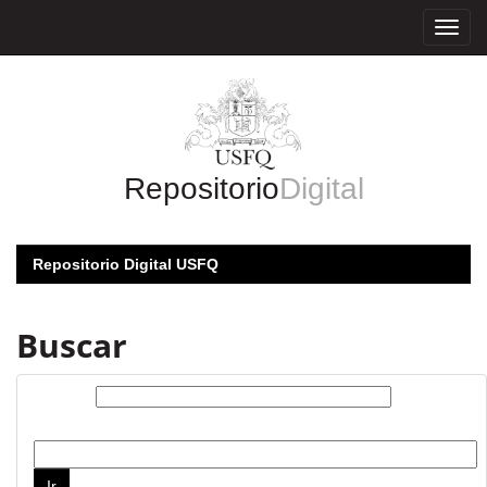
Skip
navigation
Repositorio
Digital
Repositorio Digital USFQ
Buscar
Buscar:
por