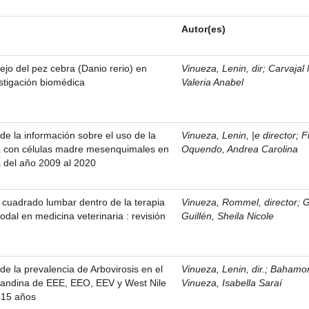
Autor(es)
jo del pez cebra (Danio rerio) en
Vinueza, Lenin, dir
;
Carvajal 
estigación biomédica
Valeria Anabel
 de la información sobre el uso de la
Vinueza, Lenin, |e director
;
F
va con células madre mesenquimales en
Oquendo, Andrea Carolina
a del año 2009 al 2020
 cuadrado lumbar dentro de la terapia
Vinueza, Rommel, director
;
G
dal en medicina veterinaria : revisión
Guillén, Sheila Nicole
 de la prevalencia de Arbovirosis en el
Vinueza, Lenin, dir.
;
Bahamo
n andina de EEE, EEO, EEV y West Nile
Vinueza, Isabella Saraí
 15 años