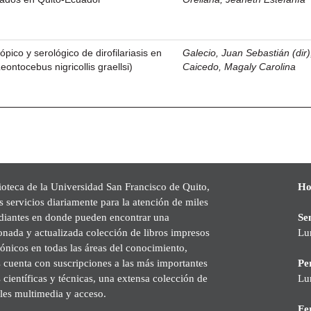
pico y serológico de dirofilariasis en
Galecio, Juan Sebastián (dir)
ontocebus nigricollis graellsi)
Caicedo, Magaly Carolina
ioteca de la Universidad San Francisco de Quito,
Ho
s servicios diariamente para la atención de miles
udiantes en donde pueden encontrar una
Se
onada y actualizada colección de libros impresos
Lu
rónicos en todas las áreas del conocimiento,
cuenta con suscripciones a las más importantes
Pe
s científicas y técnicas, una extensa colección de
Lu
les multimedia y acceso.
Fer