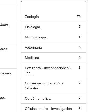
Título
Zoología
20
Mafla,
Fisiología
7
Microbiología
5
Veterinaria
5
lores
Medicina
3
Pez zebra - Investigaciones -
3
Tes...
uevara
Conservación de la Vida
2
Silvestre
nde
Cordón umbilical
2
Células madre - Investigación
2