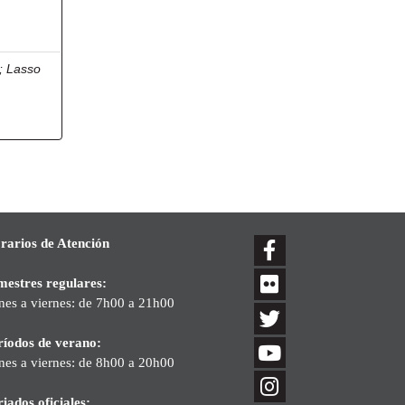
;
Lasso
rarios de Atención
mestres regulares:
nes a viernes: de 7h00 a 21h00
ríodos de verano:
nes a viernes: de 8h00 a 20h00
iados oficiales: