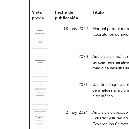
Resultados por ítem:
Vista
Fecha de
Título
previa
publicación
18-may-2022
Manual para el mane
laboratorios de inv
2020
Análisis sistemático
terapia regenerati
medicina veterinari
2021
Uso del bloqueo del
de analgesia multimo
sistemática
2-may-2024
Análisis sistemático
Ecuador y la regió
Feveren los últimos