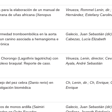
a para la elaboración de un manual de
Vinueza, Rommel Lenin, dir.
a rana de uñas africana (Xenopus
Hernández, Estefany Carolin
ermedad tromboembólica en la aorta
Galecio, Juan Sebastián (dir)
n un canino asociada a hemangioma e
Cabezas, Lucía Elizabeth
crónica
Chorongo (Lagothrix lagotricha) con
Vinueza, Lenin, director
;
Cev
 plexo braquial: Reporte de caso.
Ayala, André Sebastián
jo del pez cebra (Danio rerio) en
Ch, Lenin, dir.
;
Ch, Enrique
;
estigación biomédica
Enrique
os de monos ardilla (Saimiri
Galecio, Juan Sebastián (dir)
ados en Quito-Ecuador
Orellana, Jeaneth Estefanía