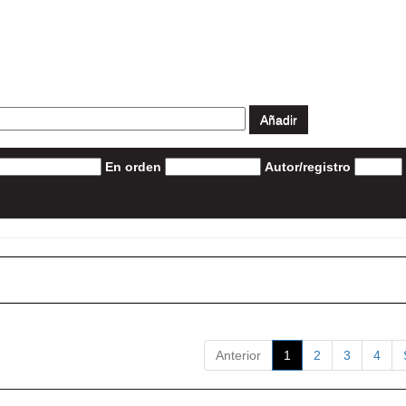
En orden
Autor/registro
Anterior
1
2
3
4