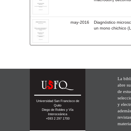
may-2016
Diagnóstico microscó
un mono chichico (Le
La bibl
abre su
de est
selecci
Universidad San Francisco de
y elect
Quito
Diego de Robles y Vía
además 
Interoceánica
revista
+593 2 297 1700
materia