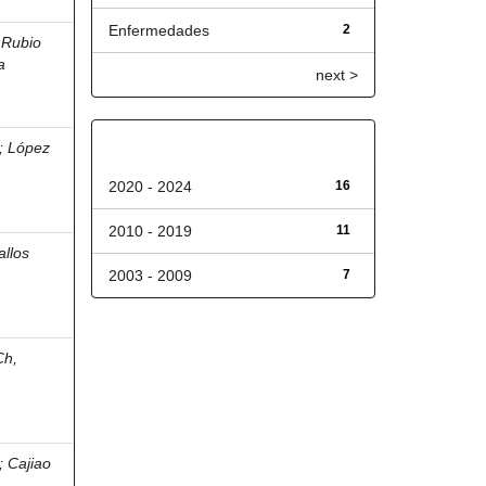
Enfermedades
2
;
Rubio
a
next >
Fecha de lanzamiento
;
López
2020 - 2024
16
2010 - 2019
11
allos
2003 - 2009
7
Ch,
;
Cajiao