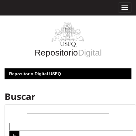
Skip
navigation
Repositorio
Digital
Repositorio Digital USFQ
Buscar
Buscar:
por