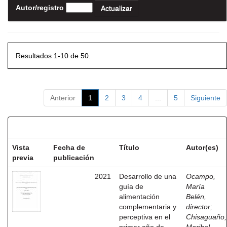
Autor/registro
Resultados 1-10 de 50.
Anterior
1
2
3
4
...
5
Siguiente
Resultados por ítem:
Vista
Fecha de
Título
Autor(es)
previa
publicación
2021
Desarrollo de una
Ocampo,
guía de
María
alimentación
Belén,
complementaria y
director
;
perceptiva en el
Chisaguaño,