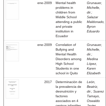
ene-2009
Mental health
Grunauer,
problems in
Michelle,
children from
dir.
;
Middle School
Salazar
attending a public
Maldonado,
and private
Byron
institution in
Eduardo
Ecuador
ene-2009
Correlation of
Grunauer,
Bullying and
Michelle,
Mental Health
dir.
;
Disorders among
Medina
High School
López,
Students in one
Karen
school in Quito
Elizabeth
2017
Determinación de
León,
la prevalencia de
Beatriz,
desnutrición y
dir.
;
Suarez
factores
Tamayo,
asociados en 4
Oswaldo
centros infantiles
Javier