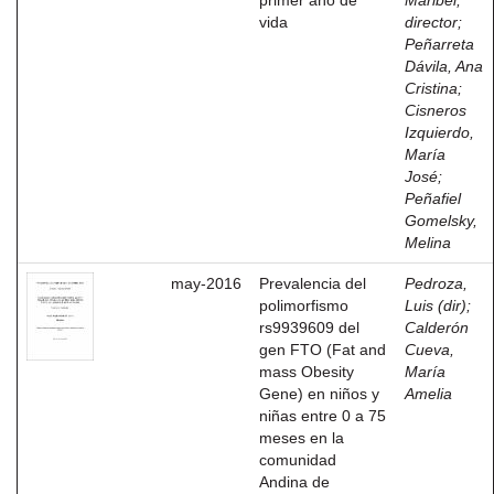
primer año de
Maribel,
vida
director
;
Peñarreta
Dávila, Ana
Cristina
;
Cisneros
Izquierdo,
María
José
;
Peñafiel
Gomelsky,
Melina
may-2016
Prevalencia del
Pedroza,
polimorfismo
Luis (dir)
;
rs9939609 del
Calderón
gen FTO (Fat and
Cueva,
mass Obesity
María
Gene) en niños y
Amelia
niñas entre 0 a 75
meses en la
comunidad
Andina de