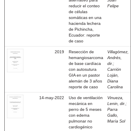
alternativo para
Juan
reducir el conteo
Felipe
de células
somáticas en una
hacienda lechera
de Pichincha,
Ecuador: reporte
de caso
2019
Resección de
Villagómez,
hemangiosarcoma
Andrés,
de base cardíaca
dir.
;
con autosutura
Carrión
GIA en un pastor
Loján,
alemán de 3 años
Diana
reporte de caso
Carolina
14-may-2022
Uso de ventilación
Vinueza,
mecánica en
Lenin, dir.
;
perro de 5 meses
Parra
con edema
Gallo,
pulmonar no
María Sol
cardiogénico