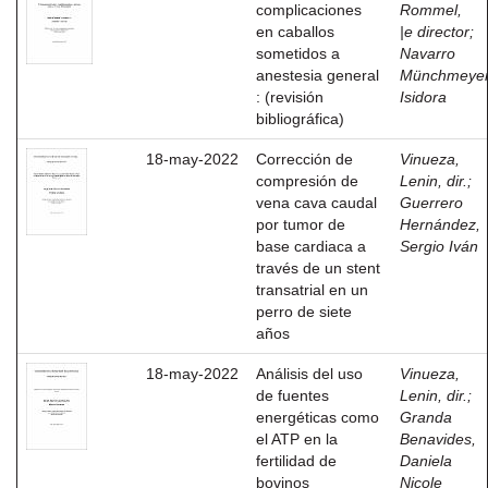
complicaciones
Rommel,
en caballos
|e director
;
sometidos a
Navarro
anestesia general
Münchmeyer
: (revisión
Isidora
bibliográfica)
18-may-2022
Corrección de
Vinueza,
compresión de
Lenin, dir.
;
vena cava caudal
Guerrero
por tumor de
Hernández,
base cardiaca a
Sergio Iván
través de un stent
transatrial en un
perro de siete
años
18-may-2022
Análisis del uso
Vinueza,
de fuentes
Lenin, dir.
;
energéticas como
Granda
el ATP en la
Benavides,
fertilidad de
Daniela
bovinos
Nicole