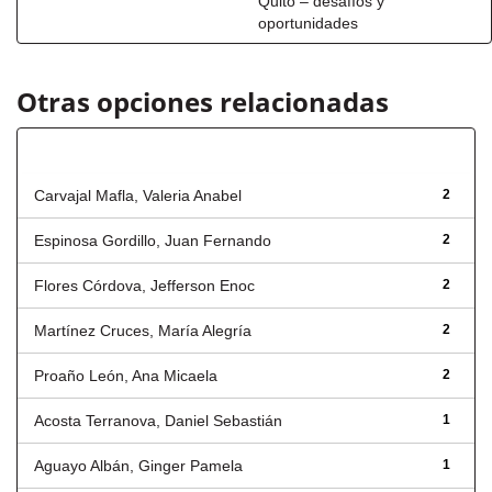
Quito – desafíos y
oportunidades
Otras opciones relacionadas
Autor
Carvajal Mafla, Valeria Anabel
2
Espinosa Gordillo, Juan Fernando
2
Flores Córdova, Jefferson Enoc
2
Martínez Cruces, María Alegría
2
Proaño León, Ana Micaela
2
Acosta Terranova, Daniel Sebastián
1
Aguayo Albán, Ginger Pamela
1