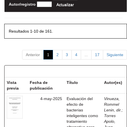
Autor/registro
Resultados 1-10 de 161.
Anterior
1
2
3
4
...
17
Siguiente
Resultados por ítem:
Vista
Fecha de
Título
Autor(es)
previa
publicación
4-may-2025
Evaluación del
Vinueza,
efecto de
Rommel
bacterias
Lenin, dir.
;
inteligentes como
Torres
tratamiento
Apolo,