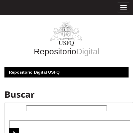
Skip
navigation
Repositorio
Digital
Repositorio Digital USFQ
Buscar
Buscar:
por