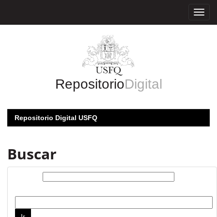
Skip
navigation
Repositorio
Digital
Repositorio Digital USFQ
Buscar
Buscar:
por