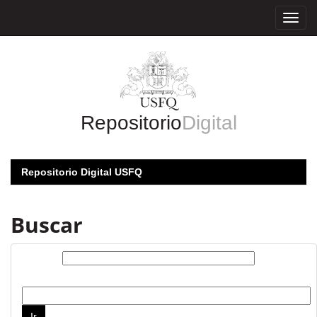
Skip
navigation
Repositorio
Digital
Repositorio Digital USFQ
Buscar
Buscar:
por