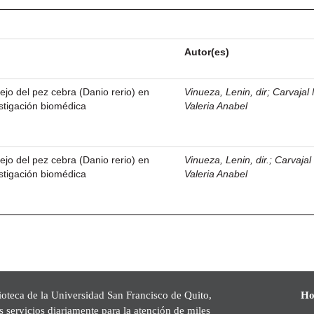
Autor(es)
jo del pez cebra (Danio rerio) en
Vinueza, Lenin, dir
;
Carvajal 
estigación biomédica
Valeria Anabel
jo del pez cebra (Danio rerio) en
Vinueza, Lenin, dir.
;
Carvajal
estigación biomédica
Valeria Anabel
ioteca de la Universidad San Francisco de Quito,
Ho
s servicios diariamente para la atención de miles