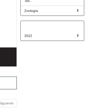
Tes...
Zoología
2
Fecha de lanzamiento
2022
2
Siguiente