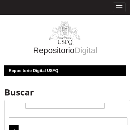
Skip
navigation
Repositorio
Digital
Repositorio Digital USFQ
Buscar
Buscar:
por