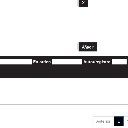
En orden
Autor/registro
Anterior
1