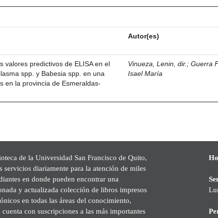
Autor(es)
s valores predictivos de ELISA en el
Vinueza, Lenin, dir.
;
Guerra F
plasma spp. y Babesia spp. en una
Isael María
s en la provincia de Esmeraldas-
ioteca de la Universidad San Francisco de Quito,
Ho
s servicios diariamente para la atención de miles
udiantes en donde pueden encontrar una
Se
onada y actualizada colección de libros impresos
Lu
rónicos en todas las áreas del conocimiento,
cuenta con suscripciones a las más importantes
Pe