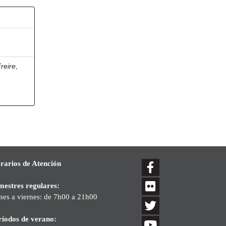
reire,
rarios de Atención
mestres regulares:
nes a viernes: de 7h00 a 21h00
ríodos de verano: