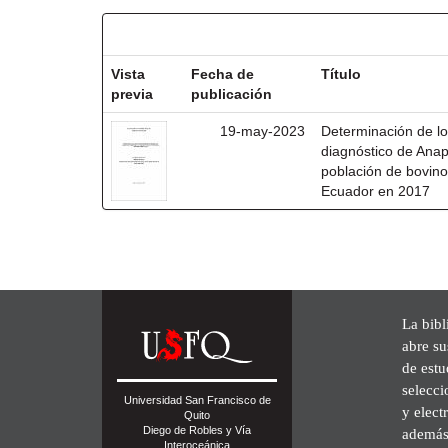
Resultados por ítem:
Vista
Fecha de
Título
previa
publicación
19-may-2023
Determinación de lo
diagnóstico de Ana
población de bovino
Ecuador en 2017
La bibl
abre su
de est
selecci
Universidad San Francisco de
y elect
Quito
Diego de Robles y Vía
además 
Interoceánica