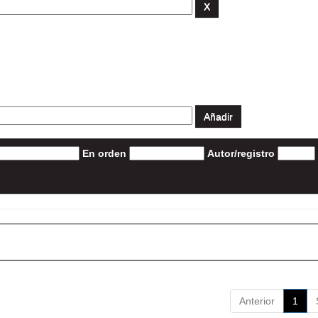
En orden
Autor/registro
Anterior
1