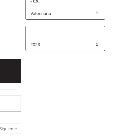
- Es...
Veterinaria
1
Fecha de lanzamiento
2023
1
Siguiente