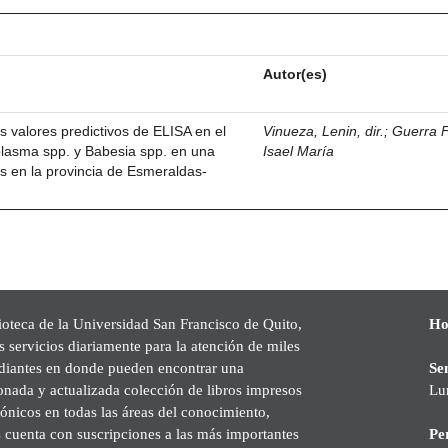
Autor(es)
s valores predictivos de ELISA en el
Vinueza, Lenin, dir.
;
Guerra F
plasma spp. y Babesia spp. en una
Isael María
s en la provincia de Esmeraldas-
ioteca de la Universidad San Francisco de Quito,
Ho
s servicios diariamente para la atención de miles
udiantes en donde pueden encontrar una
Se
onada y actualizada colección de libros impresos
Lu
rónicos en todas las áreas del conocimiento,
cuenta con suscripciones a las más importantes
Pe