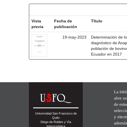
Resultados por ítem:
Vista
Fecha de
Título
previa
publicación
19-may-2023
Determinación de lo
diagnóstico de Ana
población de bovino
Ecuador en 2017
La bibl
abre su
de est
selecci
Universidad San Francisco de
y elect
Quito
Diego de Robles y Vía
además 
Interoceánica