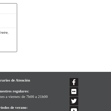
reire,
rarios de Atención
mestres regulares:
nes a viernes: de 7h00 a 21h00
ríodos de verano: