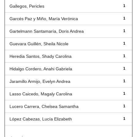
Gallegos, Pericles
1
Garcés Paz y Miño, María Verónica
1
Gartelmann Santamaría, Doris Andrea
1
Guevara Guillén, Sheila Nicole
1
Heredia Santos, Shady Carolina
1
Hidalgo Cordero, Anahi Gabriela
1
Jaramillo Armijo, Evelyn Andrea
1
Lasso Caicedo, Magaly Carolina
1
Lucero Carrera, Chelsea Samantha
1
López Cabezas, Lucía Elizabeth
1