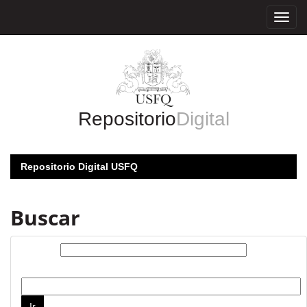
Skip
navigation
Repositorio
Digital
Repositorio Digital USFQ
Buscar
Buscar:
por