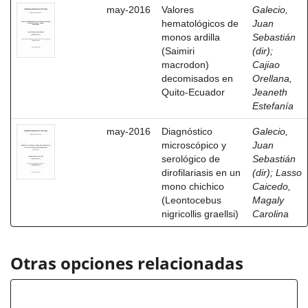
may-2016
Valores
Galecio,
hematológicos de
Juan
monos ardilla
Sebastián
(Saimiri
(dir)
;
macrodon)
Cajiao
decomisados en
Orellana,
Quito-Ecuador
Jeaneth
Estefanía
may-2016
Diagnóstico
Galecio,
microscópico y
Juan
serológico de
Sebastián
dirofilariasis en un
(dir)
;
Lasso
mono chichico
Caicedo,
(Leontocebus
Magaly
nigricollis graellsi)
Carolina
Otras opciones relacionadas
Autor