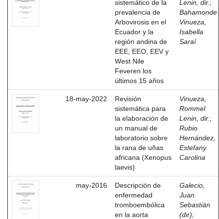
sistemático de la
Lenin, dir.
;
prevalencia de
Bahamonde
Arbovirosis en el
Vinueza,
Ecuador y la
Isabella
región andina de
Saraí
EEE, EEO, EEV y
West Nile
Feveren los
últimos 15 años
18-may-2022
Revisión
Vinueza,
sistemática para
Rommel
la elaboración de
Lenin, dir.
;
un manual de
Rubio
laboratorio sobre
Hernández,
la rana de uñas
Estefany
africana (Xenopus
Carolina
laevis)
may-2016
Descripción de
Galecio,
enfermedad
Juan
tromboembólica
Sebastián
en la aorta
(dir)
;