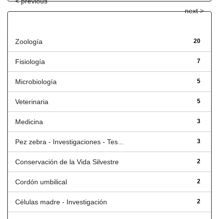
< previous
next >
Título
Zoología
20
Fisiología
7
Microbiología
5
Veterinaria
5
Medicina
3
Pez zebra - Investigaciones - Tes...
3
Conservación de la Vida Silvestre
2
Cordón umbilical
2
Células madre - Investigación
2