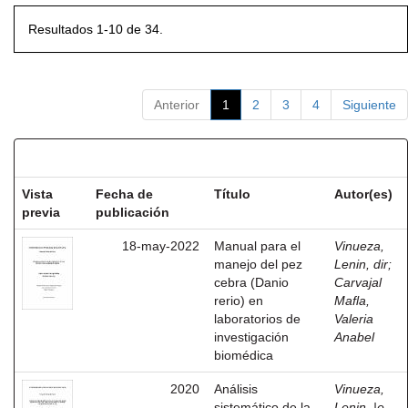
Resultados 1-10 de 34.
Anterior
1
2
3
4
Siguiente
Resultados por ítem:
Vista
Fecha de
Título
Autor(es)
previa
publicación
18-may-2022
Manual para el
Vinueza,
manejo del pez
Lenin, dir
;
cebra (Danio
Carvajal
rerio) en
Mafla,
laboratorios de
Valeria
investigación
Anabel
biomédica
2020
Análisis
Vinueza,
sistemático de la
Lenin, |e