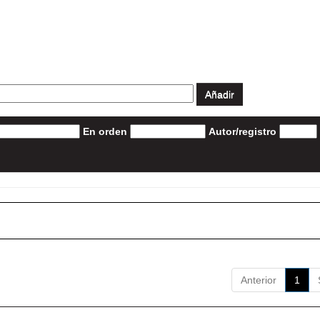
En orden
Autor/registro
Anterior
1