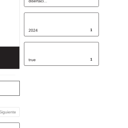
disertaci...
Fecha de lanzamiento
2024
1
Has File(s)
true
1
Siguiente