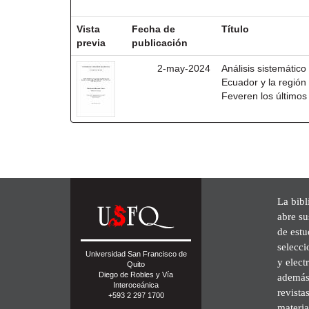
Resultados por ítem:
Vista
Fecha de
Título
previa
publicación
2-may-2024
Análisis sistemático
Ecuador y la regió
Feveren los últimos
La bibl
abre su
de est
selecci
Universidad San Francisco de
y elect
Quito
Diego de Robles y Vía
además 
Interoceánica
revista
+593 2 297 1700
materia