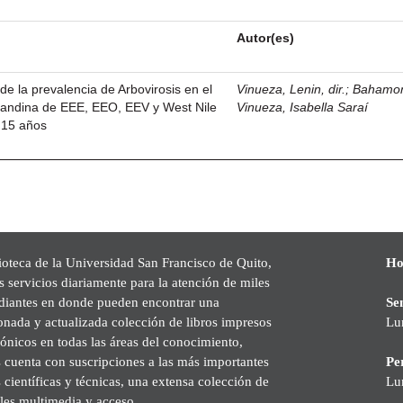
Autor(es)
 de la prevalencia de Arbovirosis en el
Vinueza, Lenin, dir.
;
Bahamo
n andina de EEE, EEO, EEV y West Nile
Vinueza, Isabella Saraí
 15 años
ioteca de la Universidad San Francisco de Quito,
Ho
s servicios diariamente para la atención de miles
udiantes en donde pueden encontrar una
Se
onada y actualizada colección de libros impresos
Lu
rónicos en todas las áreas del conocimiento,
cuenta con suscripciones a las más importantes
Pe
s científicas y técnicas, una extensa colección de
Lu
les multimedia y acceso.