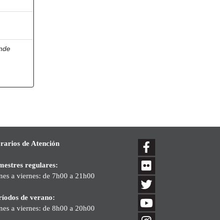
nde
rarios de Atención
mestres regulares:
nes a viernes: de 7h00 a 21h00
ríodos de verano:
nes a viernes: de 8h00 a 20h00