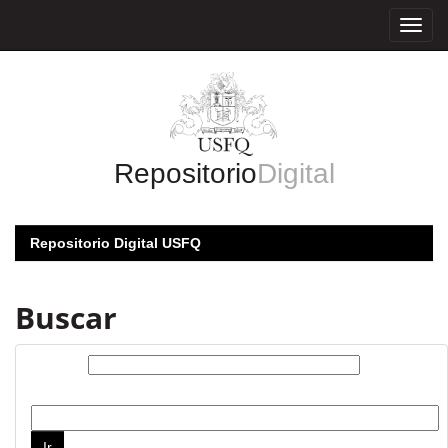
Skip
navigation
Repositorio
Digital
Repositorio Digital USFQ
Buscar
Buscar:
por