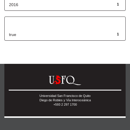
2016
1
Has File(s)
true
1
Universidad San Francisco de Quito
Diego de Robles y Vía Interoceánica
+593 2 297 1700