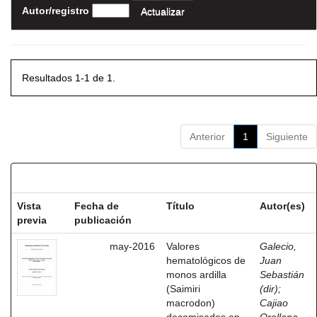
Autor/registro
Resultados 1-1 de 1.
Anterior
1
Siguiente
Resultados por ítem:
Vista
Fecha de
Título
Autor(es)
previa
publicación
may-2016
Valores
Galecio,
hematológicos de
Juan
monos ardilla
Sebastián
(Saimiri
(dir)
;
macrodon)
Cajiao