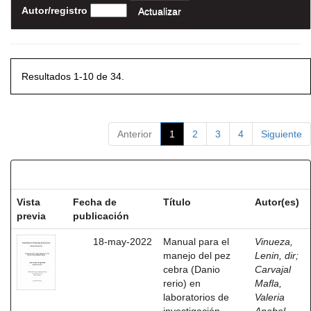
Autor/registro
Resultados 1-10 de 34.
Anterior
1
2
3
4
Siguiente
Resultados por ítem:
Vista
Fecha de
Título
Autor(es)
previa
publicación
18-may-2022
Manual para el
Vinueza,
manejo del pez
Lenin, dir
;
cebra (Danio
Carvajal
rerio) en
Mafla,
laboratorios de
Valeria