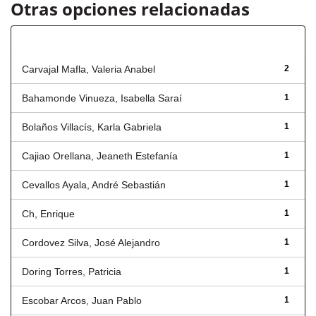
Otras opciones relacionadas
Autor
Carvajal Mafla, Valeria Anabel
2
Bahamonde Vinueza, Isabella Saraí
1
Bolaños Villacís, Karla Gabriela
1
Cajiao Orellana, Jeaneth Estefanía
1
Cevallos Ayala, André Sebastián
1
Ch, Enrique
1
Cordovez Silva, José Alejandro
1
Doring Torres, Patricia
1
Escobar Arcos, Juan Pablo
1