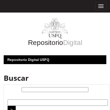
Skip
navigation
Repositorio
Digital
Repositorio Digital USFQ
Buscar
Buscar:
por