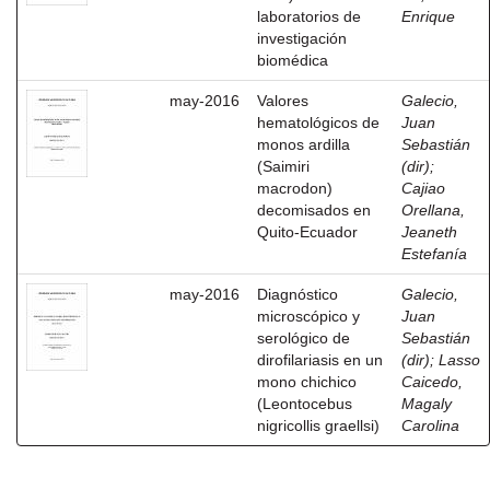
laboratorios de
Enrique
investigación
biomédica
may-2016
Valores
Galecio,
hematológicos de
Juan
monos ardilla
Sebastián
(Saimiri
(dir)
;
macrodon)
Cajiao
decomisados en
Orellana,
Quito-Ecuador
Jeaneth
Estefanía
may-2016
Diagnóstico
Galecio,
microscópico y
Juan
serológico de
Sebastián
dirofilariasis en un
(dir)
;
Lasso
mono chichico
Caicedo,
(Leontocebus
Magaly
nigricollis graellsi)
Carolina