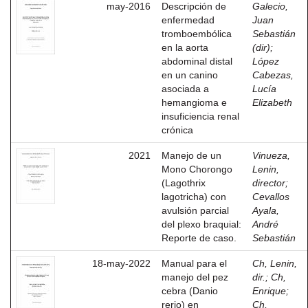
may-2016
Descripción de
Galecio,
enfermedad
Juan
tromboembólica
Sebastián
en la aorta
(dir)
;
abdominal distal
López
en un canino
Cabezas,
asociada a
Lucía
hemangioma e
Elizabeth
insuficiencia renal
crónica
2021
Manejo de un
Vinueza,
Mono Chorongo
Lenin,
(Lagothrix
director
;
lagotricha) con
Cevallos
avulsión parcial
Ayala,
del plexo braquial:
André
Reporte de caso.
Sebastián
18-may-2022
Manual para el
Ch, Lenin,
manejo del pez
dir.
;
Ch,
cebra (Danio
Enrique
;
rerio) en
Ch,