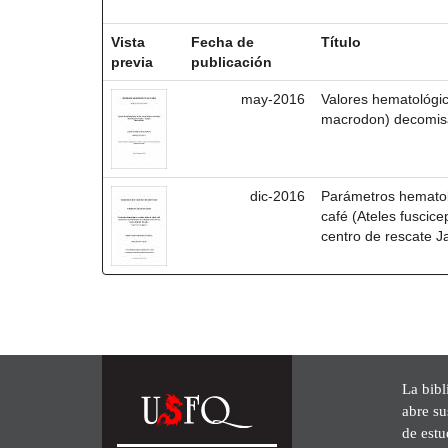
Resultados por ítem:
Vista
Fecha de
Título
previa
publicación
may-2016
Valores hematológic
macrodon) decomis
dic-2016
Parámetros hemato
café (Ateles fuscice
centro de rescate J
La bibl
abre su
de est