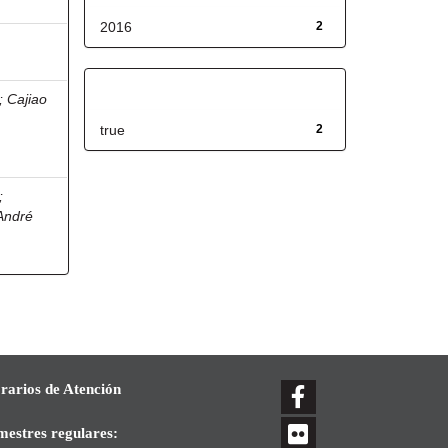
2016
2
Has File(s)
;
Cajiao
true
2
;
André
rarios de Atención
mestres regulares: