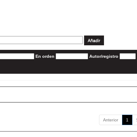
En orden
Autor/registro
Anterior
1