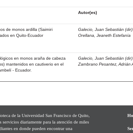
Autor(es)
os de monos ardilla (Saimiri
Galecio, Juan Sebastián (dir)
ados en Quito-Ecuador
Orellana, Jeaneth Estefanía
lógicos en monos araña de cabeza
Galecio, Juan Sebastián (dir)
ps) mantenidos en cautiverio en el
Zambrano Pesantez, Adrián 
ambelí - Ecuador.
ioteca de la Universidad San Francisco de Quito,
Ho
s servicios diariamente para la atención de miles
udiantes en donde pueden encontrar una
Se