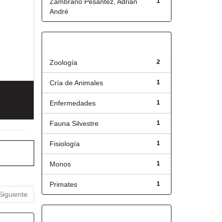
Zambrano Pesantez, Adrián
1
André
Título
Zoología
2
Cría de Animales
1
Enfermedades
1
Fauna Silvestre
1
Fisiología
1
Monos
1
Primates
1
Siguiente
Fecha de lanzamiento