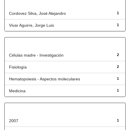
Autor
Cordovez Silva, José Alejandro
1
Vivar Aguirre, Jorge Luis
1
Título
Células madre - Investigación
2
Fisiología
2
Hematopoiesis - Aspectos moleculares
1
Medicina
1
Fecha de lanzamiento
2007
1