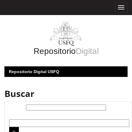
Skip
navigation
Repositorio
Digital
Repositorio Digital USFQ
Buscar
Buscar:
por