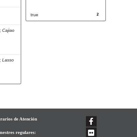
Has File(s)
true
2
;
Cajiao
;
Lasso
rarios de Atención
mestres regulares: