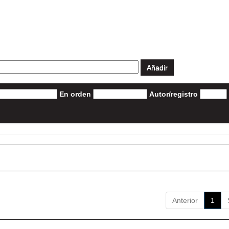
En orden
Autor/registro
Anterior
1