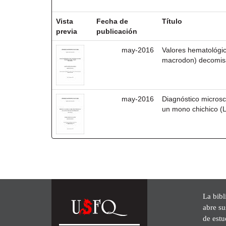
Resultados por ítem:
Vista
Fecha de
Título
previa
publicación
may-2016
Valores hematológic
macrodon) decomis
may-2016
Diagnóstico microscó
un mono chichico (Le
La bibl
abre su
de est