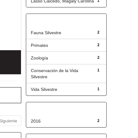
Lasso Caicedo, Magaly Carolina
1
Título
Fauna Silvestre
2
Primates
2
Zoología
2
Conservación de la Vida
1
Silvestre
Vida Silvestre
1
Fecha de lanzamiento
Siguiente
2016
2