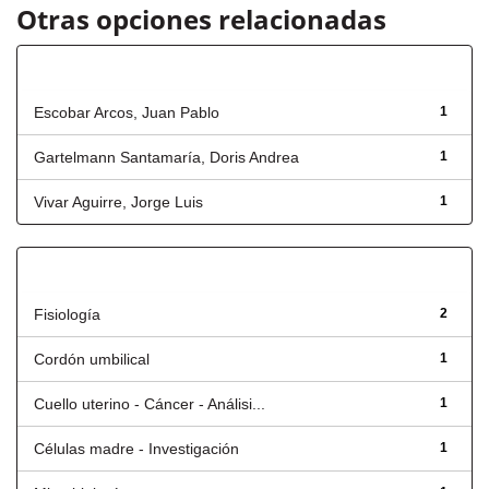
Otras opciones relacionadas
Autor
Escobar Arcos, Juan Pablo
1
Gartelmann Santamaría, Doris Andrea
1
Vivar Aguirre, Jorge Luis
1
Título
Fisiología
2
Cordón umbilical
1
Cuello uterino - Cáncer - Análisi...
1
Células madre - Investigación
1