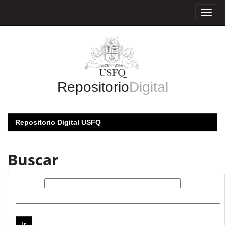
Skip
navigation
Repositorio
Digital
Repositorio Digital USFQ
Buscar
Buscar:
por