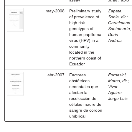
assay
Juan Pablo
may-2008
Preliminary study
Zapata,
of prevalence of
Sonia, dir.
;
high risk
Gartelmann
genotypes of
Santamaría,
human papilloma
Doris
virus (HPV) in a
Andrea
community
located in the
northern coast of
Ecuador
abr-2007
Factores
Fornasini,
obstétricos
Marco, dir.
;
neonatales que
Vivar
afectan la
Aguirre,
recolección de
Jorge Luis
células madre de
sangre de cordón
umbilical