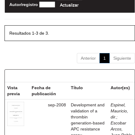
Autor/registro
Resultados 1-3 de 3.
Anterior
1
Siguiente
Resultados por ítem:
Vista
Fecha de
Título
Autor(es)
previa
publicación
sep-2008
Development and
Espinel,
validation of a
Mauricio,
thrombin
dir.
;
generation-based
Escobar
APC resistance
Arcos,