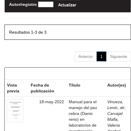
Autor/registro
Resultados 1-3 de 3.
Anterior
1
Siguiente
Resultados por ítem:
Vista
Fecha de
Título
Autor(es)
previa
publicación
18-may-2022
Manual para el
Vinueza,
manejo del pez
Lenin, dir
;
cebra (Danio
Carvajal
rerio) en
Mafla,
laboratorios de
Valeria