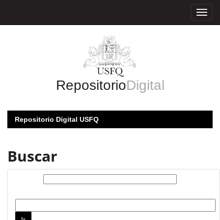
Skip
navigation
Repositorio
Digital
Repositorio Digital USFQ
Buscar
Buscar:
por