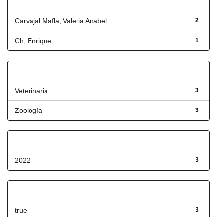
Autor
Carvajal Mafla, Valeria Anabel
2
Ch, Enrique
1
Título
Veterinaria
3
Zoología
3
Fecha de lanzamiento
2022
3
Has File(s)
true
3