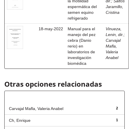
la motilidad
dir.
;
Saltos
espermática del
Jaramillo,
semen equino
Cristina
refrigerado
18-may-2022
Manual para el
Vinueza,
manejo del pez
Lenin, dir.
;
cebra (Danio
Carvajal
rerio) en
Mafla,
laboratorios de
Valeria
investigación
Anabel
biomédica
Otras opciones relacionadas
Autor
Carvajal Mafla, Valeria Anabel
2
Ch, Enrique
1