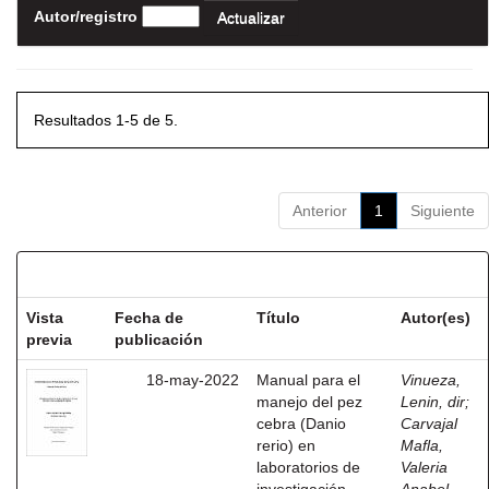
Autor/registro
Resultados 1-5 de 5.
Anterior
1
Siguiente
Resultados por ítem:
Vista
Fecha de
Título
Autor(es)
previa
publicación
18-may-2022
Manual para el
Vinueza,
manejo del pez
Lenin, dir
;
cebra (Danio
Carvajal
rerio) en
Mafla,
laboratorios de
Valeria