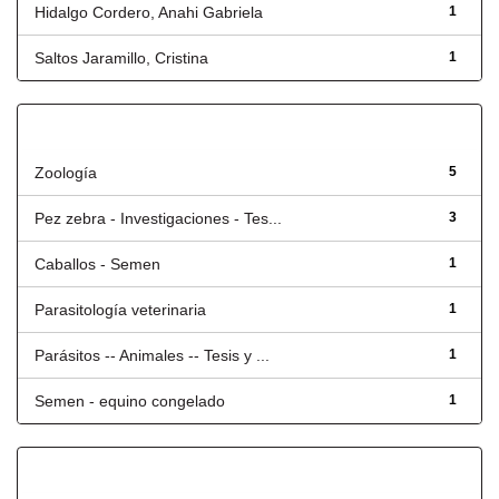
Hidalgo Cordero, Anahi Gabriela
1
Saltos Jaramillo, Cristina
1
Título
Zoología
5
Pez zebra - Investigaciones - Tes...
3
Caballos - Semen
1
Parasitología veterinaria
1
Parásitos -- Animales -- Tesis y ...
1
Semen - equino congelado
1
Fecha de lanzamiento