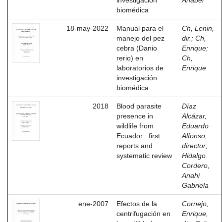
investigación
Anabel
biomédica
18-may-2022
Manual para el
Ch, Lenin,
manejo del pez
dir.
;
Ch,
cebra (Danio
Enrique
;
rerio) en
Ch,
laboratorios de
Enrique
investigación
biomédica
2018
Blood parasite
Díaz
presence in
Alcázar,
wildlife from
Eduardo
Ecuador : first
Alfonso,
reports and
director
;
systematic review
Hidalgo
Cordero,
Anahi
Gabriela
ene-2007
Efectos de la
Cornejo,
centrifugación en
Enrique,