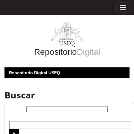
Skip
navigation
Repositorio
Digital
Repositorio Digital USFQ
Buscar
Buscar:
por