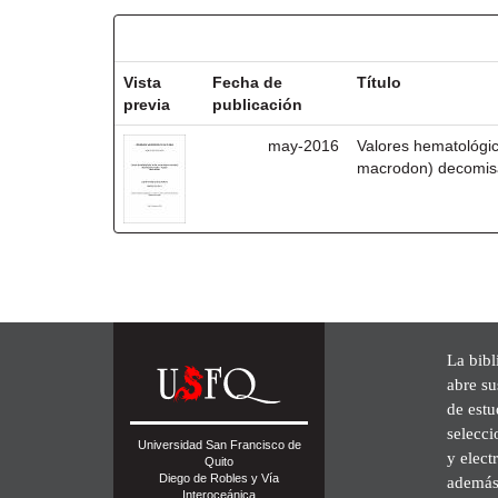
Resultados por ítem:
Vista
Fecha de
Título
previa
publicación
may-2016
Valores hematológic
macrodon) decomis
La bibl
abre su
de est
selecci
Universidad San Francisco de
y elect
Quito
Diego de Robles y Vía
además 
Interoceánica