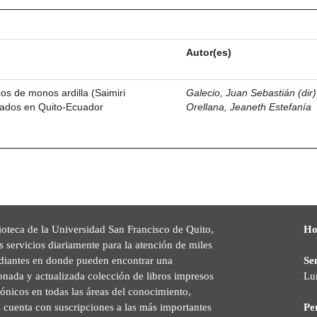
Autor(es)
os de monos ardilla (Saimiri
Galecio, Juan Sebastián (dir)
ados en Quito-Ecuador
Orellana, Jeaneth Estefanía
ioteca de la Universidad San Francisco de Quito,
Ho
s servicios diariamente para la atención de miles
udiantes en donde pueden encontrar una
Se
onada y actualizada colección de libros impresos
Lu
rónicos en todas las áreas del conocimiento,
cuenta con suscripciones a las más importantes
Pe