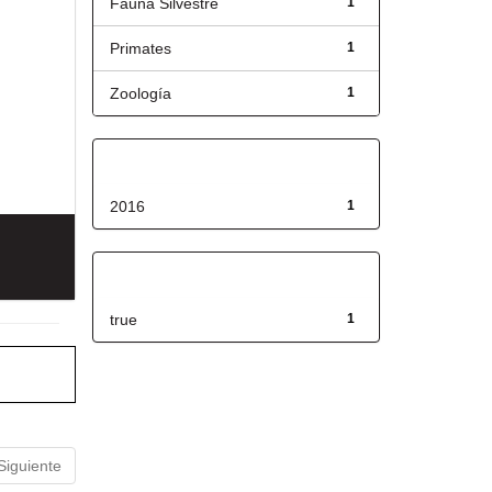
Fauna Silvestre
1
Primates
1
Zoología
1
Fecha de lanzamiento
2016
1
Has File(s)
true
1
Siguiente