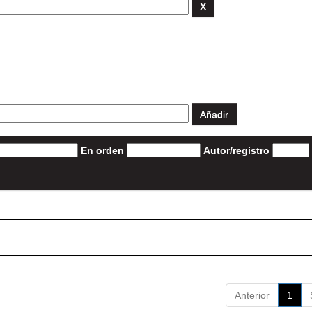
En orden
Autor/registro
Anterior
1