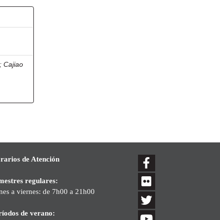
;
Cajiao
rarios de Atención
mestres regulares:
nes a viernes: de 7h00 a 21h00
ríodos de verano: