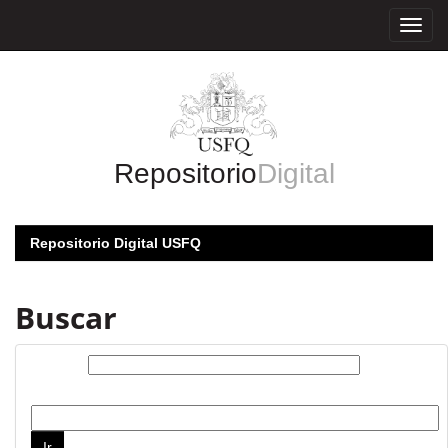
Skip
navigation
Repositorio
Digital
Repositorio Digital USFQ
Buscar
Buscar:
por