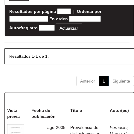
Resultados por página
|
Ordenar por
En orden
Autor/registro
Resultados 1-1 de 1.
Anterior
1
Siguiente
Resultados por ítem:
Vista
Fecha de
Título
Autor(es)
previa
publicación
ago-2005
Prevalencia de
Fornasini,
dislipidemias en
Marco, dir.
;