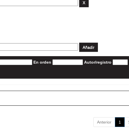
En orden
Autor/registro
Anterior
1