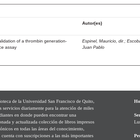
Autor(es)
idation of a thrombin generation-
Espinel, Mauricio, dir.
;
Escoba
ce assay
Juan Pablo
ioteca de la Universidad San Francisco de Quito,
Ho
s servicios diariamente para la atención de miles
udiantes en donde pueden encontrar una
Se
onada y actualizada colección de libros impresos
Lu
rónicos en todas las áreas del conocimiento,
cuenta con suscripciones a las más importantes
Pe