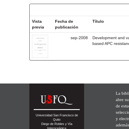
Resultados por ítem:
Vista
Fecha de
Título
previa
publicación
sep-2008
Development and val
based APC resistan
La bibl
abre su
de est
selecci
Universidad San Francisco de
y elect
Quito
Diego de Robles y Vía
además 
Interoceánica