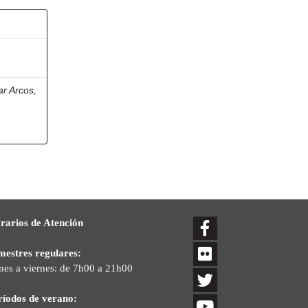
r Arcos,
rarios de Atención
mestres regulares:
nes a viernes: de 7h00 a 21h00
ríodos de verano: