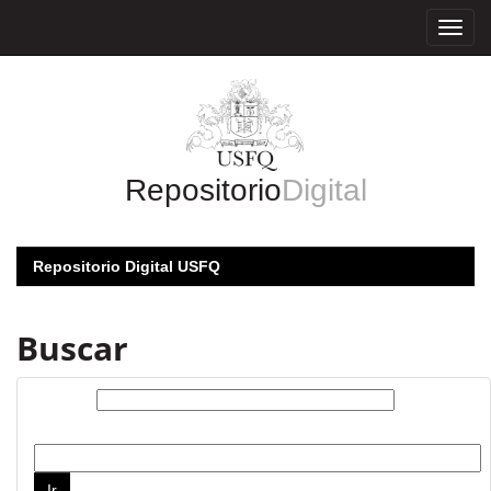
Skip
navigation
Repositorio
Digital
Repositorio Digital USFQ
Buscar
Buscar:
por