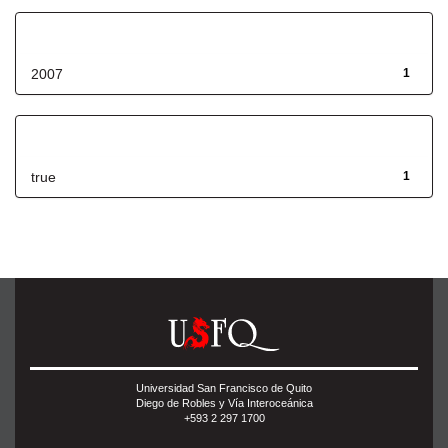
Fecha de lanzamiento
2007
1
Has File(s)
true
1
Universidad San Francisco de Quito
Diego de Robles y Vía Interoceánica
+593 2 297 1700