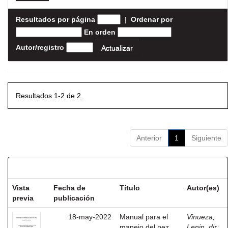
Resultados por página
|
Ordenar por
En orden
Autor/registro
Resultados 1-2 de 2.
Anterior
1
Siguiente
Resultados por ítem:
Vista
Fecha de
Título
Autor(es)
previa
publicación
18-may-2022
Manual para el
Vinueza,
manejo del pez
Lenin, dir
;