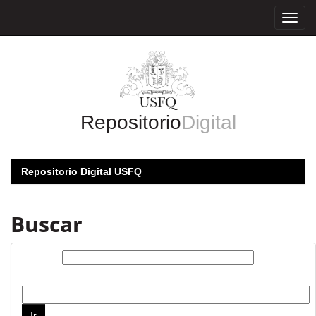
Skip
navigation
Repositorio
Digital
Repositorio Digital USFQ
Buscar
Buscar:
por