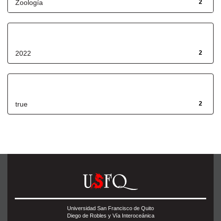
Zoología
2
Fecha de lanzamiento
2022
2
Has File(s)
true
2
Universidad San Francisco de Quito
Diego de Robles y Vía Interoceánica