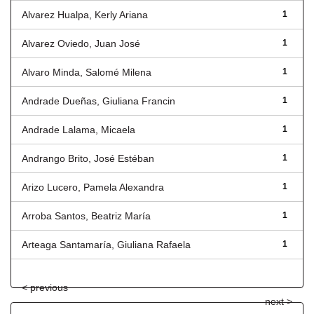
Alvarez Hualpa, Kerly Ariana
1
Alvarez Oviedo, Juan José
1
Alvaro Minda, Salomé Milena
1
Andrade Dueñas, Giuliana Francin
1
Andrade Lalama, Micaela
1
Andrango Brito, José Estéban
1
Arizo Lucero, Pamela Alexandra
1
Arroba Santos, Beatriz María
1
Arteaga Santamaría, Giuliana Rafaela
1
< previous
next >