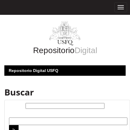
Skip
navigation
Repositorio
Digital
Repositorio Digital USFQ
Buscar
Buscar:
por