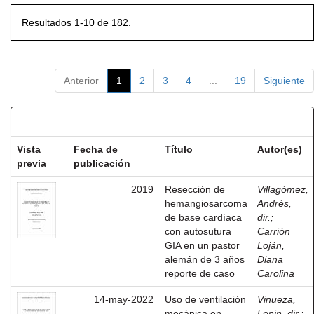
Resultados 1-10 de 182.
Anterior
1
2
3
4
...
19
Siguiente
Resultados por ítem:
Vista
Fecha de
Título
Autor(es)
previa
publicación
2019
Resección de
Villagómez,
hemangiosarcoma
Andrés,
de base cardíaca
dir.
;
con autosutura
Carrión
GIA en un pastor
Loján,
alemán de 3 años
Diana
reporte de caso
Carolina
14-may-2022
Uso de ventilación
Vinueza,
mecánica en
Lenin, dir.
;