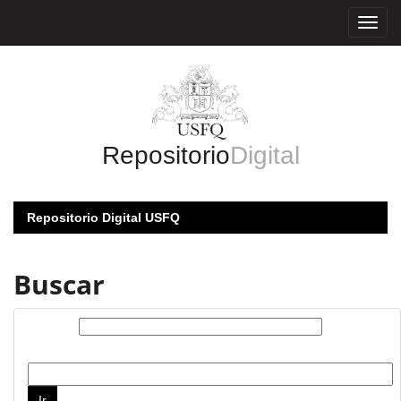
Skip
navigation
Repositorio
Digital
Repositorio Digital USFQ
Buscar
Buscar:
por