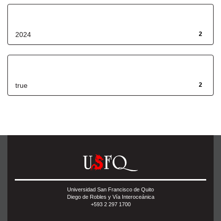
Fecha de lanzamiento
2024
2
Has File(s)
true
2
Universidad San Francisco de Quito
Diego de Robles y Vía Interoceánica
+593 2 297 1700