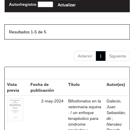
Autor/registro
Resultados 1-5 de 5.
Anterior
1
Siguiente
Resultados por ítem:
Vista
Fecha de
Título
Autor(es)
previa
publicación
2-may-2024
Bifosfonatos en la
Galecio,
veterinaria equina
Juan
: / un enfoque
Sebastián,
terapéutico para
dir.
;
síndrome
Narváez