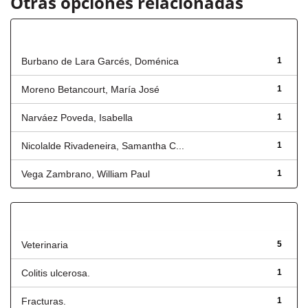
Otras opciones relacionadas
Autor
Burbano de Lara Garcés, Doménica
1
Moreno Betancourt, María José
1
Narváez Poveda, Isabella
1
Nicolalde Rivadeneira, Samantha C...
1
Vega Zambrano, William Paul
1
Título
Veterinaria
5
Colitis ulcerosa.
1
Fracturas.
1