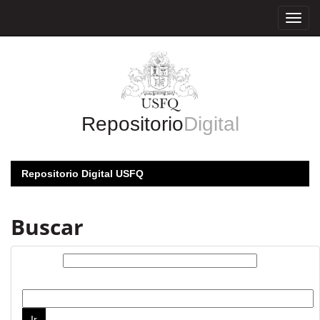
Skip
navigation
Repositorio
Digital
Repositorio Digital USFQ
Buscar
Buscar:
por