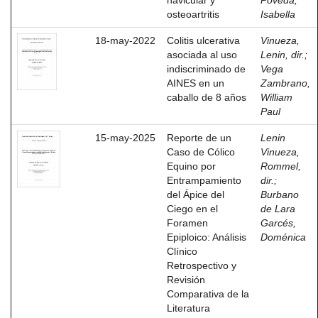
navicular y
Poveda,
osteoartritis
Isabella
18-may-2022
Colitis ulcerativa
Vinueza,
asociada al uso
Lenin, dir.
;
indiscriminado de
Vega
AINES en un
Zambrano,
caballo de 8 años
William
Paul
15-may-2025
Reporte de un
Lenin
Caso de Cólico
Vinueza,
Equino por
Rommel,
Entrampamiento
dir.
;
del Ápice del
Burbano
Ciego en el
de Lara
Foramen
Garcés,
Epiploico: Análisis
Doménica
Clínico
Retrospectivo y
Revisión
Comparativa de la
Literatura