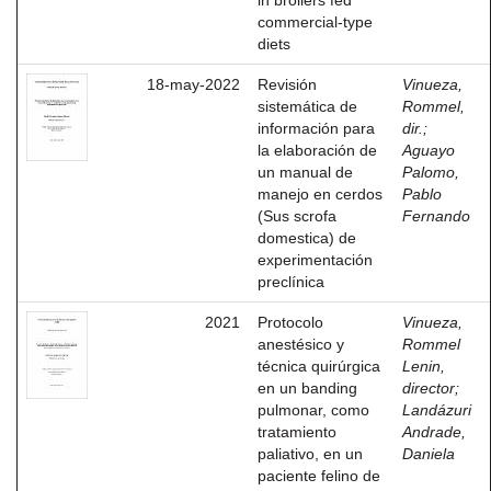
in broilers fed
commercial-type
diets
18-may-2022
Revisión
Vinueza,
sistemática de
Rommel,
información para
dir.
;
la elaboración de
Aguayo
un manual de
Palomo,
manejo en cerdos
Pablo
(Sus scrofa
Fernando
domestica) de
experimentación
preclínica
2021
Protocolo
Vinueza,
anestésico y
Rommel
técnica quirúrgica
Lenin,
en un banding
director
;
pulmonar, como
Landázuri
tratamiento
Andrade,
paliativo, en un
Daniela
paciente felino de