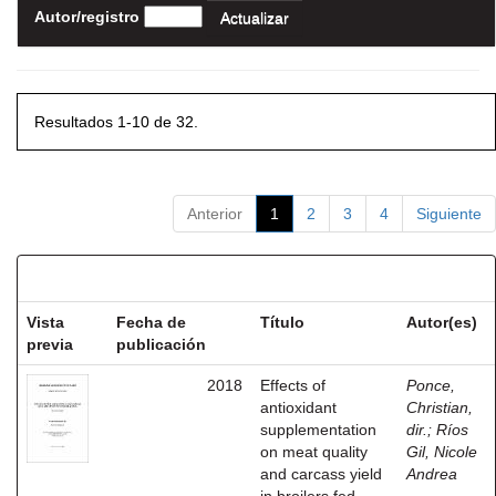
Autor/registro
Resultados 1-10 de 32.
Anterior
1
2
3
4
Siguiente
Resultados por ítem:
Vista
Fecha de
Título
Autor(es)
previa
publicación
2018
Effects of
Ponce,
antioxidant
Christian,
supplementation
dir.
;
Ríos
on meat quality
Gil, Nicole
and carcass yield
Andrea