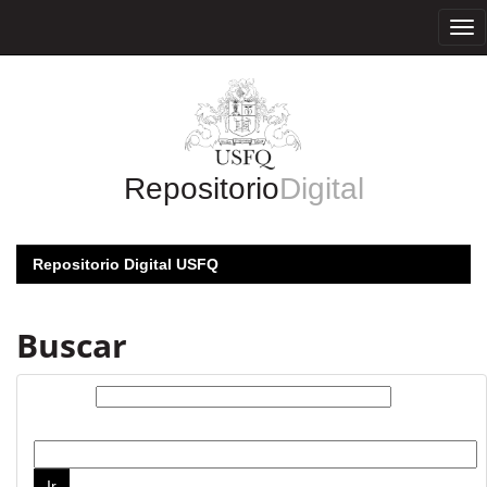
Skip
navigation
Repositorio
Digital
Repositorio Digital USFQ
Buscar
Buscar:
por