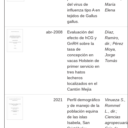
del virus de
María
influenza tipo A en
Elena
tejidos de Gallus
gallus.
abr-2008
Evaluación del
Díaz,
efecto de hCG y
Ramiro,
GnRH sobre la
dir.
;
Pérez
tasa de
Moya,
concepción en
Jorge
vacas Holstein de
Tomás
primer servicio en
tres hatos
lecheros
localizados en el
Cantón Mejía
2021
Perfil demográfico
Vinueza S.,
y de manejo de la
Rommel
población equina
L., dir.
;
de las islas
Ciencias
Isabela, San
agropecuari