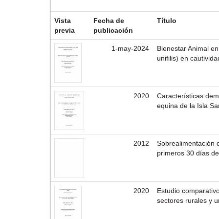
Resultados por ítem:
Vista
Fecha de
Título
previa
publicación
1-may-2024
Bienestar Animal e
unifilis) en cautivida
2020
Características dem
equina de la Isla 
2012
Sobrealimentación d
primeros 30 días de
2020
Estudio comparativo
sectores rurales y