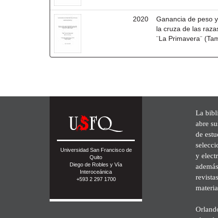
2020
Ganancia de peso y
la cruza de las raz
¨La Primavera¨ (Tam
La bibl
abre su
de est
selecci
Universidad San Francisco de
y elect
Quito
Diego de Robles y Vía
además 
Interoceánica
revista
+593 2 297 1700
materia
Orland