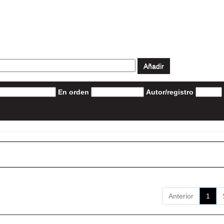
En orden
Autor/registro
Anterior
1