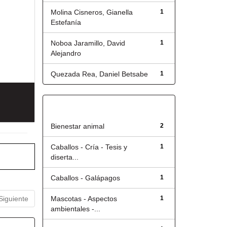
Molina Cisneros, Gianella
1
Estefanía
Noboa Jaramillo, David
1
Alejandro
Quezada Rea, Daniel Betsabe
1
Título
Bienestar animal
2
Caballos - Cría - Tesis y
1
diserta...
Caballos - Galápagos
1
Siguiente
Mascotas - Aspectos
1
ambientales -...