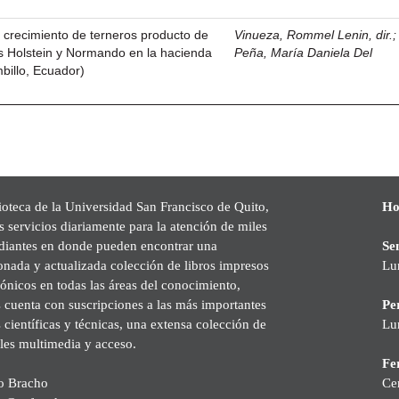
 crecimiento de terneros producto de
Vinueza, Rommel Lenin, dir.
as Holstein y Normando en la hacienda
Peña, María Daniela Del
billo, Ecuador)
ioteca de la Universidad San Francisco de Quito,
Ho
s servicios diariamente para la atención de miles
udiantes en donde pueden encontrar una
Se
onada y actualizada colección de libros impresos
Lu
rónicos en todas las áreas del conocimiento,
cuenta con suscripciones a las más importantes
Pe
s científicas y técnicas, una extensa colección de
Lu
les multimedia y acceso.
Fer
o Bracho
Ce