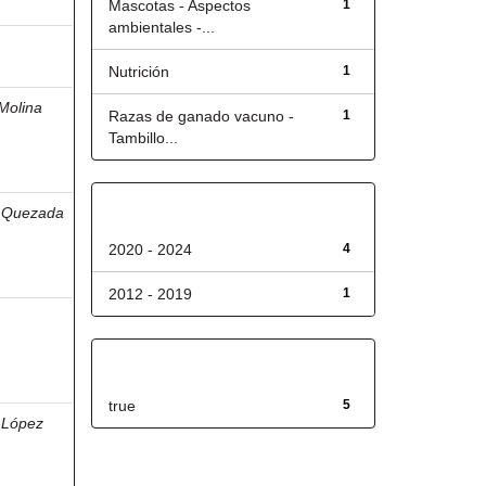
Mascotas - Aspectos
1
ambientales -...
Nutrición
1
Molina
Razas de ganado vacuno -
1
Tambillo...
Fecha de lanzamiento
;
Quezada
2020 - 2024
4
2012 - 2019
1
Has File(s)
true
5
;
López