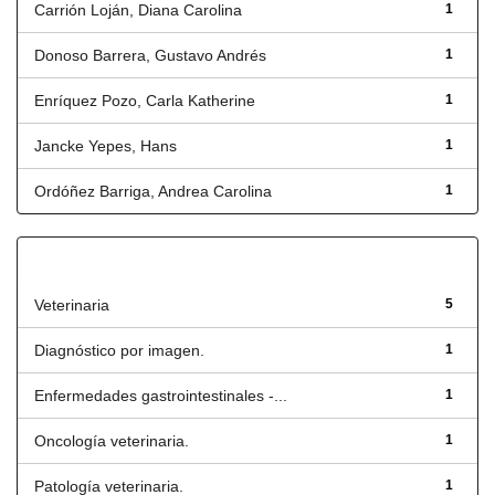
Carrión Loján, Diana Carolina
1
Donoso Barrera, Gustavo Andrés
1
Enríquez Pozo, Carla Katherine
1
Jancke Yepes, Hans
1
Ordóñez Barriga, Andrea Carolina
1
Título
Veterinaria
5
Diagnóstico por imagen.
1
Enfermedades gastrointestinales -...
1
Oncología veterinaria.
1
Patología veterinaria.
1