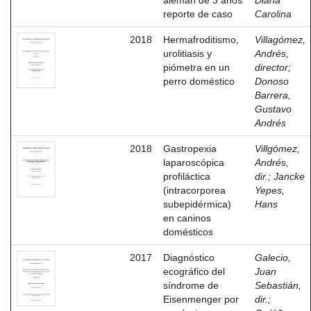
alemán de 3 años
Diana
reporte de caso
Carolina
2018
Hermafroditismo,
Villagómez,
urolitiasis y
Andrés,
piómetra en un
director
;
perro doméstico
Donoso
Barrera,
Gustavo
Andrés
2018
Gastropexia
Villgómez,
laparoscópica
Andrés,
profiláctica
dir.
;
Jancke
(intracorporea
Yepes,
subepidérmica)
Hans
en caninos
domésticos
2017
Diagnóstico
Galecio,
ecográfico del
Juan
síndrome de
Sebastián,
Eisenmenger por
dir.
;