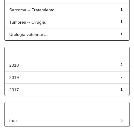
Sarcoma -- Tratamiento
1
Tumores -- Cirugía.
1
Urología veterinaria.
1
Fecha de lanzamiento
2018
2
2019
2
2017
1
Has File(s)
true
5