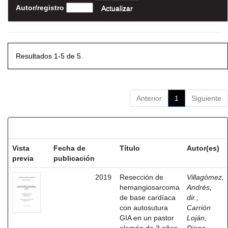
Autor/registro
Resultados 1-5 de 5.
Anterior
1
Siguiente
Resultados por ítem:
Vista
Fecha de
Título
Autor(es)
previa
publicación
2019
Resección de
Villagómez,
hemangiosarcoma
Andrés,
de base cardíaca
dir.
;
con autosutura
Carrión
GIA en un pastor
Loján,