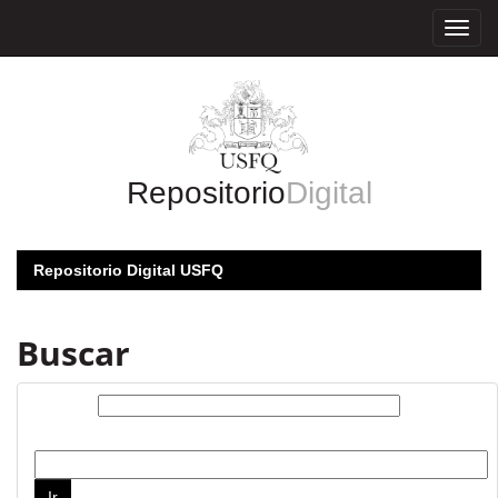
Skip
navigation
Repositorio
Digital
Repositorio Digital USFQ
Buscar
Buscar:
por