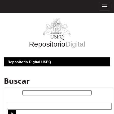
Skip
navigation
Repositorio
Digital
Repositorio Digital USFQ
Buscar
Buscar:
por