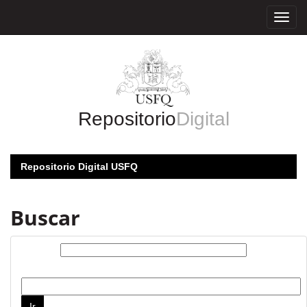
Skip
navigation
Repositorio
Digital
Repositorio Digital USFQ
Buscar
Buscar:
por