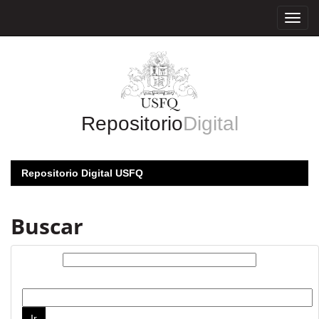
Skip
navigation
Repositorio
Digital
Repositorio Digital USFQ
Buscar
Buscar:
por