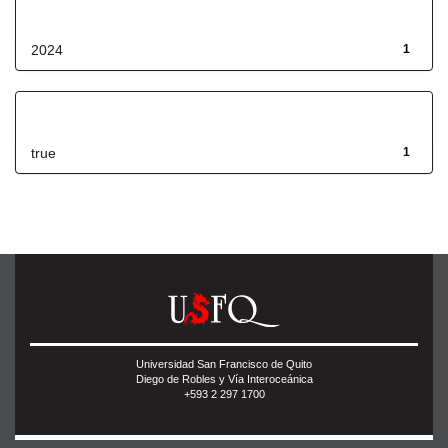
Fecha de lanzamiento
2024
1
Has File(s)
true
1
Universidad San Francisco de Quito
Diego de Robles y Vía Interoceánica
+593 2 297 1700