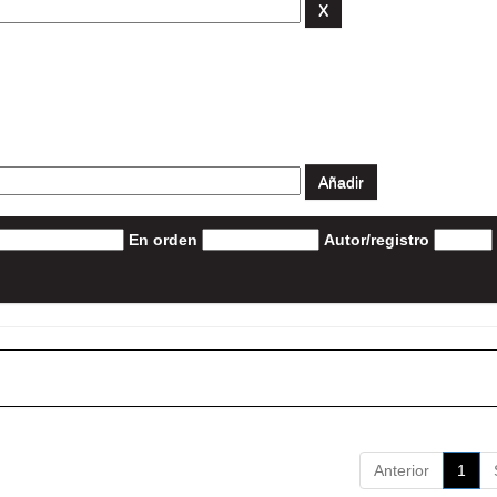
En orden
Autor/registro
Anterior
1