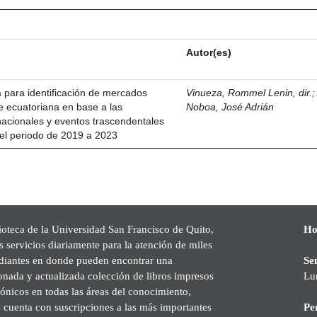
Autor(es)
a para identificación de mercados
Vinueza, Rommel Lenin, dir.
e ecuatoriana en base a las
Noboa, José Adrián
nacionales y eventos trascendentales
el periodo de 2019 a 2023
ioteca de la Universidad San Francisco de Quito,
Ho
s servicios diariamente para la atención de miles
udiantes en donde pueden encontrar una
Se
onada y actualizada colección de libros impresos
Lu
rónicos en todas las áreas del conocimiento,
cuenta con suscripciones a las más importantes
Pe