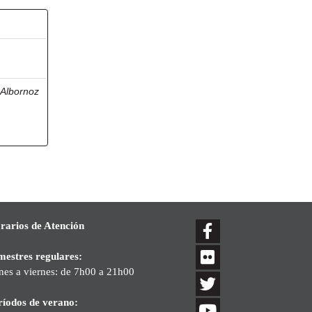
;
Albornoz
rarios de Atención
mestres regulares:
nes a viernes: de 7h00 a 21h00
ríodos de verano: