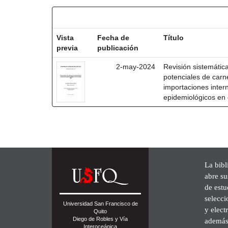
Resultados por ítem:
Vista
Fecha de
Título
previa
publicación
2-may-2024
Revisión sistemátic
potenciales de carn
importaciones inter
epidemiológicos en 
La bibl
abre su
de est
selecci
Universidad San Francisco de
y elect
Quito
Diego de Robles y Vía
además 
Interoceánica