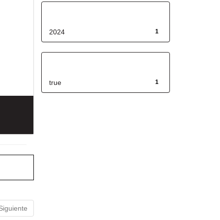
Fecha de lanzamiento
2024
1
Has File(s)
true
1
Siguiente