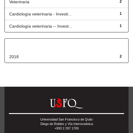
Veterinaria
2
Cardiología veterinaria - Investi...
1
Cardiología veterinaria -- Invest...
1
Fecha de lanzamiento
2018
2
Universidad San Francisco de Quito
Diego de Robles y Vía Interoceánica
+593 2 297 1700