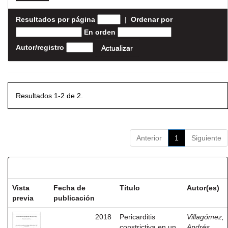
Resultados por página
|
Ordenar por
En orden
Autor/registro
Resultados 1-2 de 2.
Anterior
1
Siguiente
Resultados por ítem:
Vista
Fecha de
Título
Autor(es)
previa
publicación
2018
Pericarditis
Villagómez,
constrictiva en un
Andrés,