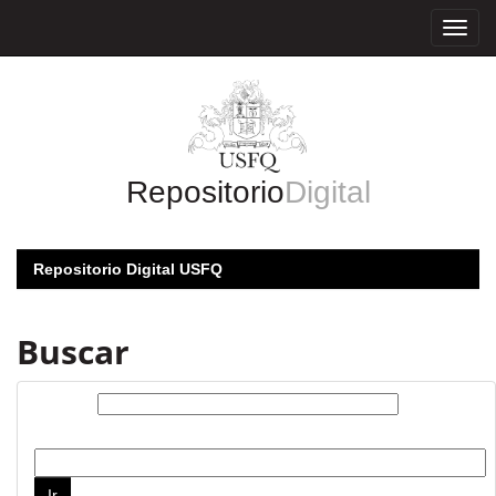
Skip
navigation
Repositorio
Digital
Repositorio Digital USFQ
Buscar
Buscar:
por