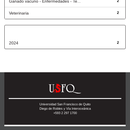
Ganado vacuno - Enfermedades - Te...
2
Veterinaria
2
Fecha de lanzamiento
2024
2
Universidad San Francisco de Quito
Diego de Robles y Vía Interoceánica
+593 2 297 1700