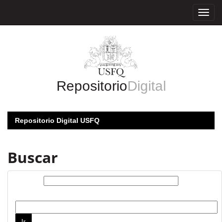
Skip
navigation
Repositorio
Digital
Repositorio Digital USFQ
Buscar
Buscar:
por