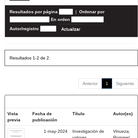
Resultados por página
|
Ordenar por
En orden
Autor/registro
Resultados 1-2 de 2.
Anterior
1
Siguiente
Resultados por ítem:
Vista
Fecha de
Título
Autor(es)
previa
publicación
1-may-2024
Investigación de
Vinueza,
valores
Rommel