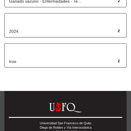
Ganado vacuno - Enfermedades - Te...
2
Fecha de lanzamiento
2024
2
Has File(s)
true
2
Universidad San Francisco de Quito
Diego de Robles y Vía Interoceánica