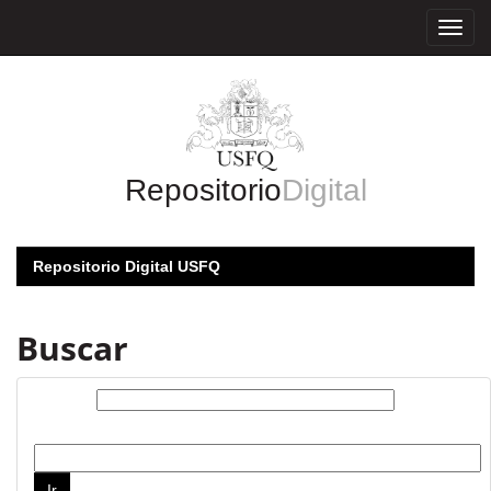
Skip
navigation
Repositorio
Digital
Repositorio Digital USFQ
Buscar
Buscar:
por