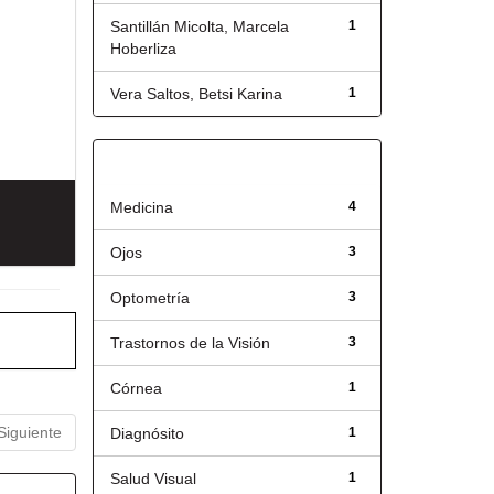
Santillán Micolta, Marcela
1
Hoberliza
Vera Saltos, Betsi Karina
1
Título
Medicina
4
Ojos
3
Optometría
3
Trastornos de la Visión
3
Córnea
1
Siguiente
Diagnósito
1
Salud Visual
1