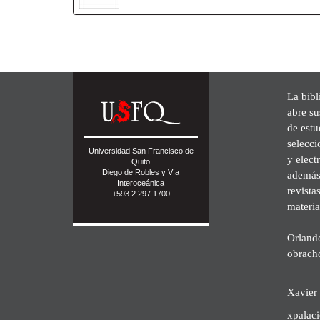
La bibl
abre su
de est
selecci
Universidad San Francisco de
y elect
Quito
Diego de Robles y Vía
además 
Interoceánica
revista
+593 2 297 1700
materia
Orland
obrach
Xavier 
xpalac