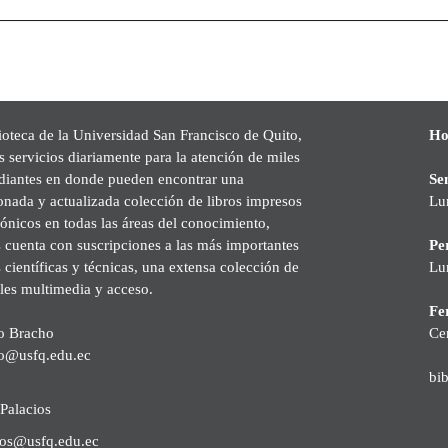
ioteca de la Universidad San Francisco de Quito,
Ho
s servicios diariamente para la atención de miles
udiantes en donde pueden encontrar una
Se
onada y actualizada colección de libros impresos
Lu
rónicos en todas las áreas del conocimiento,
cuenta con suscripciones a las más importantes
Pe
s científicas y técnicas, una extensa colección de
Lu
les multimedia y acceso.
Fer
o Bracho
Ce
o@usfq.edu.ec
bi
Palacios
ios@usfq.edu.ec