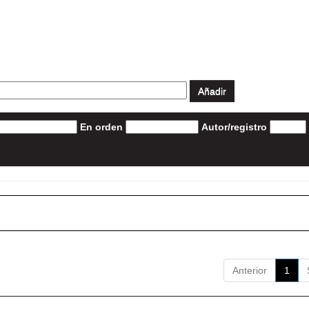
En orden
Autor/registro
Anterior
1