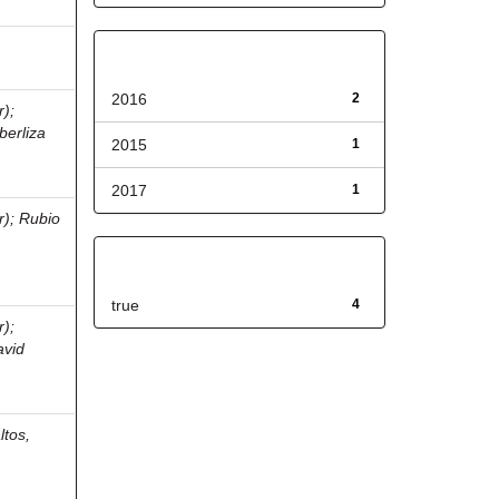
Fecha de lanzamiento
2016
2
r)
;
berliza
2015
1
2017
1
r)
;
Rubio
Has File(s)
true
4
r)
;
avid
ltos,