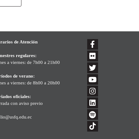
rarios de Atención
mestres regulares:
nes a viernes: de 7h00 a 21h00
ríodos de verano:
nes a viernes: de 8h00 a 20h00
iados oficiales:
rrada con aviso previo
blio@usfq.edu.ec