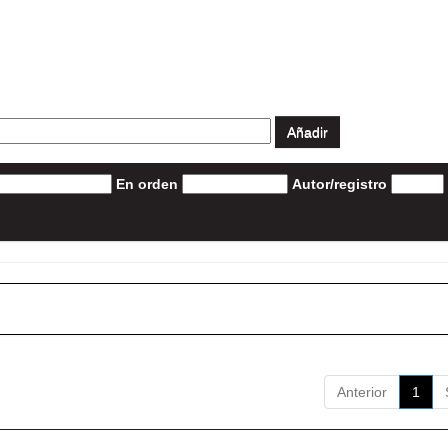
En orden
Autor/registro
Anterior
1