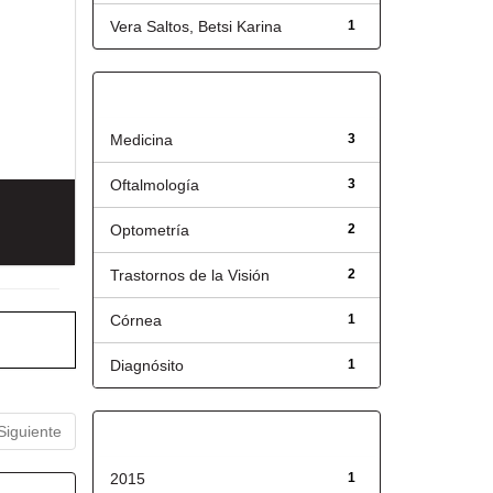
Vera Saltos, Betsi Karina
1
Título
Medicina
3
Oftalmología
3
Optometría
2
Trastornos de la Visión
2
Córnea
1
Diagnósito
1
Siguiente
Fecha de lanzamiento
2015
1