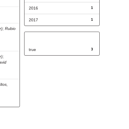
2016
1
2017
1
r)
;
Rubio
Has File(s)
true
3
r)
;
avid
ltos,