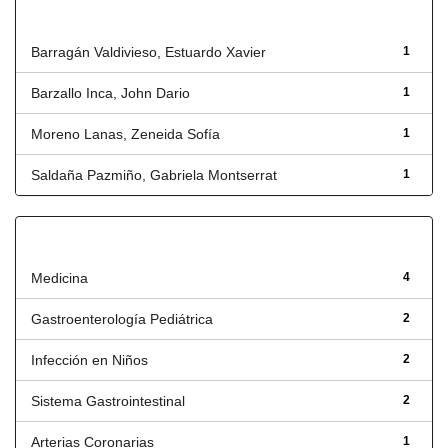
Autor
Barragán Valdivieso, Estuardo Xavier
1
Barzallo Inca, John Dario
1
Moreno Lanas, Zeneida Sofía
1
Saldaña Pazmiño, Gabriela Montserrat
1
Título
Medicina
4
Gastroenterología Pediátrica
2
Infección en Niños
2
Sistema Gastrointestinal
2
Arterias Coronarias
1