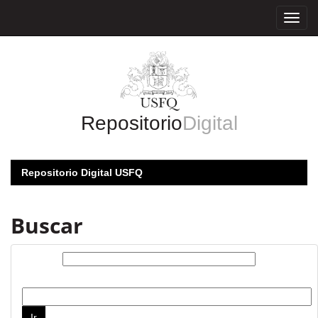
Skip
navigation
Repositorio
Digital
Repositorio Digital USFQ
Buscar
Buscar:
por