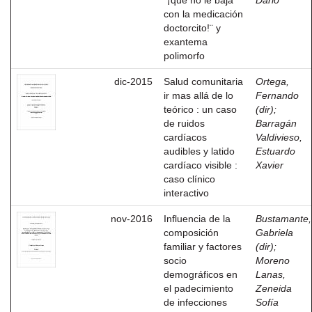
¨¡que no le baja
Dario
con la medicación
doctorcito!¨ y
exantema
polimorfo
dic-2015
Salud comunitaria
Ortega,
ir mas allá de lo
Fernando
teórico : un caso
(dir)
;
de ruidos
Barragán
cardíacos
Valdivieso,
audibles y latido
Estuardo
cardíaco visible :
Xavier
caso clínico
interactivo
nov-2016
Influencia de la
Bustamante,
composición
Gabriela
familiar y factores
(dir)
;
socio
Moreno
demográficos en
Lanas,
el padecimiento
Zeneida
de infecciones
Sofía