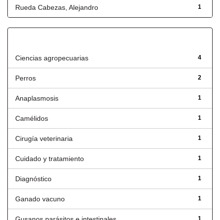
Rueda Cabezas, Alejandro
1
Título
Ciencias agropecuarias
4
Perros
2
Anaplasmosis
1
Camélidos
1
Cirugía veterinaria
1
Cuidado y tratamiento
1
Diagnóstico
1
Ganado vacuno
1
Gusanos parásitos e intestinales
1