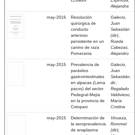
Ecuador
Espinosa,
Alejandra
may-2016
Resolución
Galecio,
quirúrgica de
Juan
conducto
Sebastián
arterioso
(dir)
;
persistente en un
Rueda
canino de raza
Cabezas,
Pomerania
Alejandro
may-2015
Prevalencia de
Galecio,
parásitos
Juan
gastrointestinales
Sebastián,
en alpacas (Lama
dir.
;
pacos) del sector
Regalado
Pedegral-Mejía
Valdivieso,
en la provincia de
María
Cotopaxi
Cristina
may-2015
Determinación de
Vinueza,
la seroprevalencia
Rommel
de anaplasma
(dir)
;