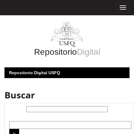
Skip
navigation
Repositorio
Digital
Repositorio Digital USFQ
Buscar
Buscar:
por