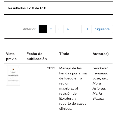
Resultados 1-10 de 610.
Anterior
1
2
3
4
...
61
Siguiente
Resultados por ítem:
Vista
Fecha de
Título
Autor(es)
previa
publicación
2012
Manejo de las
Sandoval,
heridas por arma
Fernando
de fuego en la
José, dir.
;
región
Mora
maxilofacial
Astorga,
revisión de
María
literatura y
Viviana
reporte de casos
clínicos.