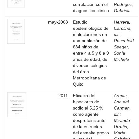
correlación con el
Rodrígez,
diagnóstico clínico
Gabriela
may-2008
Estudio
Herrera,
epidemiológico de
Carolina,
maloclusiones en
dir.
;
una población de
Rosenfeld
634 niños de
Seeger,
entre 4 a 5 y 8 a 9
Sonia
años de edad, de
Michele
diversos colegios
del área
Metropolitana de
Quito
2011
Eficacia del
Armas,
hipoclorito de
Ana del
sodio al 5.25 %
Carmen,
como agente
dir.
;
desproteinizante
Miranda
de la estructura
Urrutia,
del esmalte previo
María