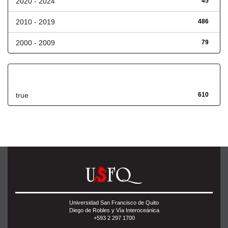
2020 - 2024
45
2010 - 2019
486
2000 - 2009
79
Has File(s)
true
610
Universidad San Francisco de Quito
Diego de Robles y Vía Interoceánica
+593 2 297 1700