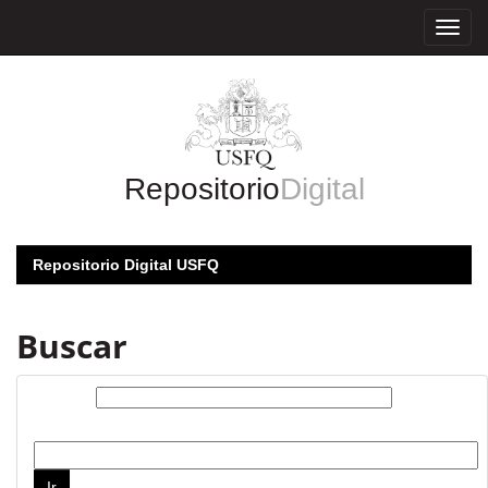
Skip
navigation
Repositorio
Digital
Repositorio Digital USFQ
Buscar
Buscar:
por