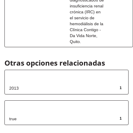
diagnosticados de
insuficiencia renal
crónica (IRC) en
el servicio de
hemodiálisis de la
Clínica Contigo -
Da Vida Norte,
Quito.
Otras opciones relacionadas
Fecha de lanzamiento
2013
1
Has File(s)
true
1