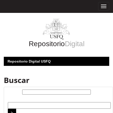
Skip
navigation
Repositorio
Digital
Repositorio Digital USFQ
Buscar
Buscar:
por