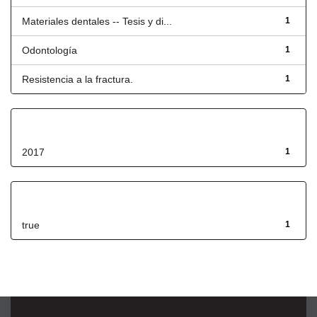
Materiales dentales -- Tesis y di...
1
Odontología
1
Resistencia a la fractura.
1
Fecha de lanzamiento
2017
1
Has File(s)
true
1