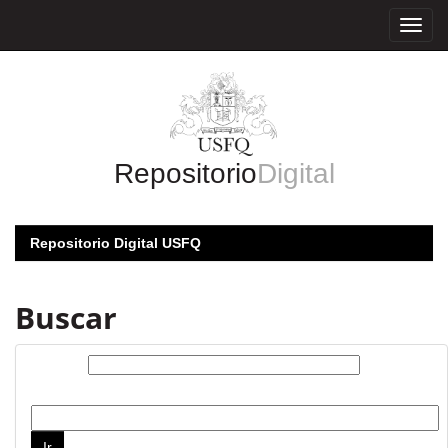
Skip
navigation
Repositorio
Digital
Repositorio Digital USFQ
Buscar
Buscar:
por