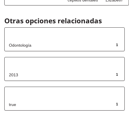
cepillos dentales"
Elizabeth
Otras opciones relacionadas
Título
Odontología
1
Fecha de lanzamiento
2013
1
Has File(s)
true
1