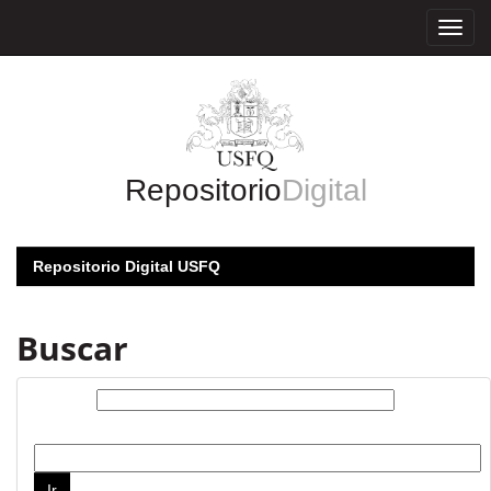
Skip
navigation
Repositorio
Digital
Repositorio Digital USFQ
Buscar
Buscar:
por