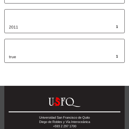
Fecha de lanzamiento
2011
1
Has File(s)
true
1
Universidad San Francisco de Quito
Diego de Robles y Vía Interoceánica
+593 2 297 1700