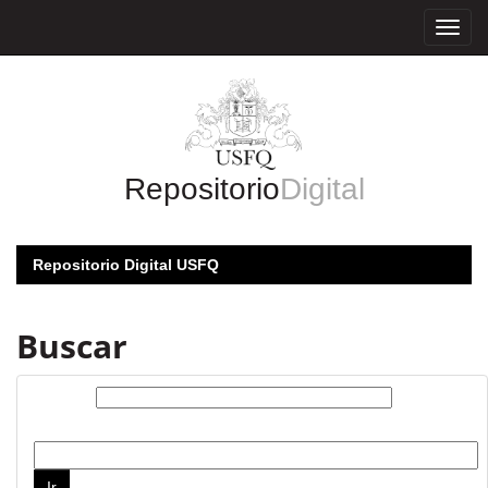
Skip
navigation
Repositorio
Digital
Repositorio Digital USFQ
Buscar
Buscar:
por