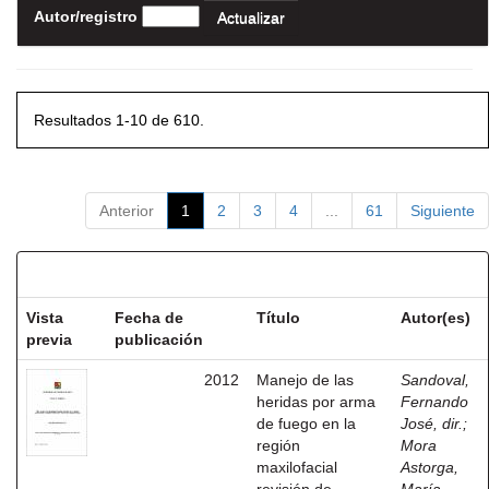
Autor/registro
Resultados 1-10 de 610.
Anterior
1
2
3
4
...
61
Siguiente
Resultados por ítem:
Vista
Fecha de
Título
Autor(es)
previa
publicación
2012
Manejo de las
Sandoval,
heridas por arma
Fernando
de fuego en la
José, dir.
;
región
Mora
maxilofacial
Astorga,