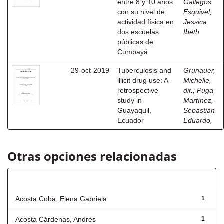
entre 8 y 10 años
Gallegos
con su nivel de
Esquivel,
actividad física en
Jessica
dos escuelas
Ibeth
públicas de
Cumbayá
29-oct-2019
Tuberculosis and
Grunauer,
illicit drug use: A
Michelle,
retrospective
dir.
;
Puga
study in
Martínez,
Guayaquil,
Sebastián
Ecuador
Eduardo,
Otras opciones relacionadas
Autor
Acosta Coba, Elena Gabriela
1
Acosta Cárdenas, Andrés
1