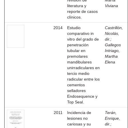
revisión de
María
literatura y
Viviana
reporte de casos
clínicos.
2014
Estudio
Castrillón,
comparativo in
Nicolás,
vitro del grado de
dir.
;
penetración
Gallegos
tubular en
Intriago,
premolares
Martha
mandibulares
Elena
unirradiculares en
tercio medio
radicular entre los
cementos
selladores
Endosequence y
Top Seal.
2011
Incidencia de
Terán,
lesiones no
Enrique,
cariosas y su
dir.
;