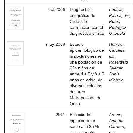
oct-2006
Diagnóstico
Febres,
ecográfico de
Rafael, dir.
;
Cistocele:
Romo
correlación con el
Rodrígez,
diagnóstico clínico
Gabriela
may-2008
Estudio
Herrera,
epidemiológico de
Carolina,
maloclusiones en
dir.
;
una población de
Rosenfeld
634 niños de
Seeger,
entre 4 a 5 y 8 a 9
Sonia
años de edad, de
Michele
diversos colegios
del área
Metropolitana de
Quito
2011
Eficacia del
Armas,
hipoclorito de
Ana del
sodio al 5.25 %
Carmen,
como agente
dir.
;