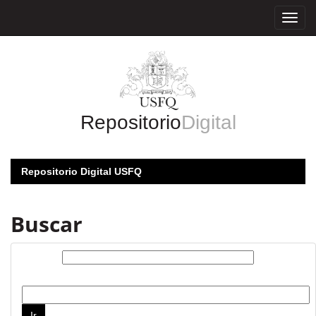
Skip
navigation
Repositorio
Digital
Repositorio Digital USFQ
Buscar
Buscar:
por