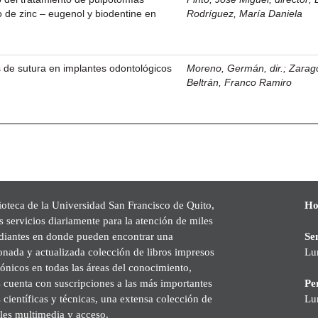
o de zinc – eugenol y biodentine en
Rodríguez, María Daniela
as de sutura en implantes odontológicos
Moreno, Germán, dir.
;
Zarag
Beltrán, Franco Ramiro
ioteca de la Universidad San Francisco de Quito,
Ho
s servicios diariamente para la atención de miles
udiantes en donde pueden encontrar una
Se
onada y actualizada colección de libros impresos
Lu
rónicos en todas las áreas del conocimiento,
cuenta con suscripciones a las más importantes
Pe
s científicas y técnicas, una extensa colección de
Lu
les multimedia y acceso.