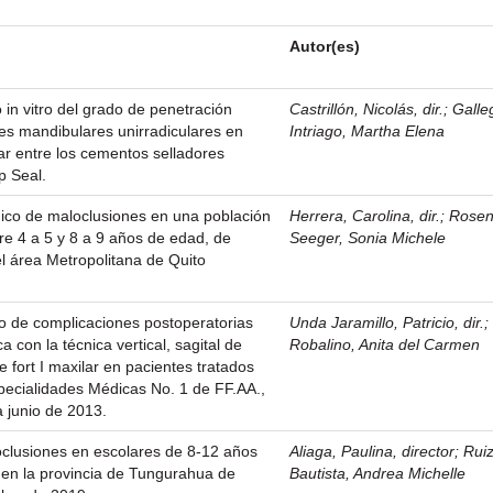
Autor(es)
 in vitro del grado de penetración
Castrillón, Nicolás, dir.
;
Galle
es mandibulares unirradiculares en
Intriago, Martha Elena
lar entre los cementos selladores
 Seal.
ico de maloclusiones en una población
Herrera, Carolina, dir.
;
Rosen
re 4 a 5 y 8 a 9 años de edad, de
Seeger, Sonia Michele
el área Metropolitana de Quito
vo de complicaciones postoperatorias
Unda Jaramillo, Patricio, dir.
a con la técnica vertical, sagital de
Robalino, Anita del Carmen
 fort I maxilar en pacientes tratados
specialidades Médicas No. 1 de FF.AA.,
 junio de 2013.
oclusiones en escolares de 8-12 años
Aliaga, Paulina, director
;
Rui
 en la provincia de Tungurahua de
Bautista, Andrea Michelle