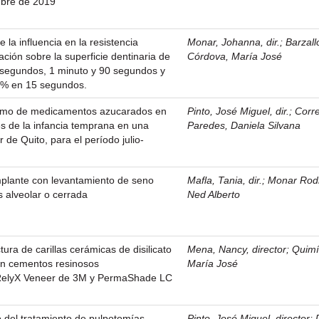
mbre de 2019
e la influencia en la resistencia
Monar, Johanna, dir.
;
Barzall
ación sobre la superficie dentinaria de
Córdova, María José
segundos, 1 minuto y 90 segundos y
37% en 15 segundos.
sumo de medicamentos azucarados en
Pinto, José Miguel, dir.
;
Corr
ies de la infancia temprana en una
Paredes, Daniela Silvana
 de Quito, para el período julio-
mplante con levantamiento de seno
Mafla, Tania, dir.
;
Monar Rod
s alveolar o cerrada
Ned Alberto
tura de carillas cerámicas de disilicato
Mena, Nancy, director
;
Quimí
con cementos resinosos
María José
 RelyX Veneer de 3M y PermaShade LC
 del tratamiento de pulpotomías
Pinto, José Miguel, director
;