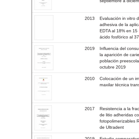
septiembre a dicie
2013
Evaluación in vitro d
adhesiva de la aplic
EDTA al 18% en 15 
ácido fosfórico al 
2019
Influencia del con
la aparición de car
población preescolar
octubre 2019
2010
Colocación de un i
maxilar técnica tran
2017
Resistencia a la frac
de litio adheridas 
fotopolimerizables
de Ultradent
2019
Estudio comparativo