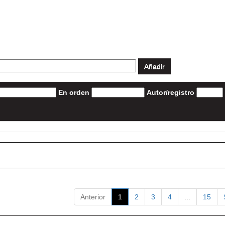
En orden
Autor/registro
Anterior
1
2
3
4
...
15