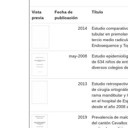
Resultados por ítem:
Vista
Fecha de
Título
previa
publicación
2014
Estudio comparativo
tubular en premolar
tercio medio radicu
Endosequence y Top
may-2008
Estudio epidemiológ
de 634 niños de ent
diversos colegios d
2013
Estudio retrospecti
de cirugía ortognátic
rama mandibular y le
en el hospital de E
desde el año 2008 a
2019
Prevalencia de mal
del cantón Cevallos