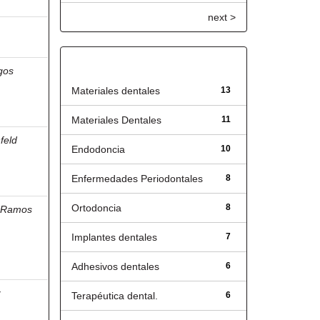
next >
Título
gos
Materiales dentales
13
Materiales Dentales
11
feld
Endodoncia
10
Enfermedades Periodontales
8
Ortodoncia
8
;
Ramos
Implantes dentales
7
Adhesivos dentales
6
z
Terapéutica dental.
6