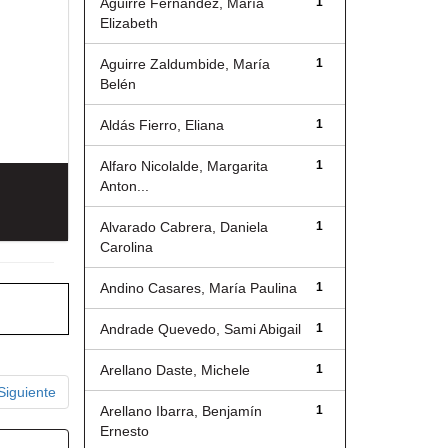
Aguirre Fernández, María
1
Elizabeth
Aguirre Zaldumbide, María
1
Belén
Aldás Fierro, Eliana
1
Alfaro Nicolalde, Margarita
1
Anton...
Alvarado Cabrera, Daniela
1
Carolina
Andino Casares, María Paulina
1
Andrade Quevedo, Sami Abigail
1
Arellano Daste, Michele
1
Siguiente
Arellano Ibarra, Benjamín
1
Ernesto