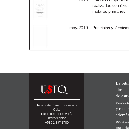
realizadas con óxid
molares primarios
may-2010
Principios y técnic
La bibl
abre su
de est
selecci
Universidad San Francisco de
y elect
Quito
Diego de Robles y Vía
además 
Interoceánica
revista
+593 2 297 1700
materia