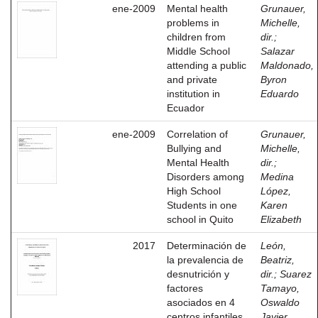
ene-2009
Mental health
Grunauer,
problems in
Michelle,
children from
dir.
;
Middle School
Salazar
attending a public
Maldonado,
and private
Byron
institution in
Eduardo
Ecuador
ene-2009
Correlation of
Grunauer,
Bullying and
Michelle,
Mental Health
dir.
;
Disorders among
Medina
High School
López,
Students in one
Karen
school in Quito
Elizabeth
2017
Determinación de
León,
la prevalencia de
Beatriz,
desnutrición y
dir.
;
Suarez
factores
Tamayo,
asociados en 4
Oswaldo
centros infantiles
Javier