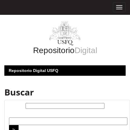
Skip
navigation
Repositorio
Digital
Repositorio Digital USFQ
Buscar
Buscar:
por