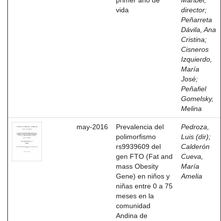
primer año de
Maribel,
vida
director
;
Peñarreta
Dávila, Ana
Cristina
;
Cisneros
Izquierdo,
María
José
;
Peñafiel
Gomelsky,
Melina
may-2016
Prevalencia del
Pedroza,
polimorfismo
Luis (dir)
;
rs9939609 del
Calderón
gen FTO (Fat and
Cueva,
mass Obesity
María
Gene) en niños y
Amelia
niñas entre 0 a 75
meses en la
comunidad
Andina de